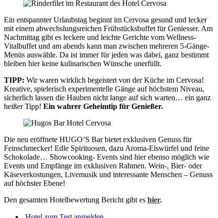
Ein entspannter Urlaubstag beginnt im Cervosa gesund und lecker
mit einem abwechslungsreichen Frühstücksbuffet für Geniesser. Am
Nachmittag gibt es leckere und leichte Gerichte vom Wellness-
Vitalbuffet und am abends kann man zwischen mehreren 5-Gänge-
Menüs auswähle. Da ist immer für jeden was dabei, ganz bestimmt
bleiben hier keine kulinarischen Wünsche unerfüllt.
TIPP:
Wir waren wirklich begeistert von der Küche im Cervosa!
Kreative, spielerisch experimentelle Gänge auf höchstem Niveau,
sicherlich lassen die Hauben nicht lange auf sich warten… ein ganz
heißer Tipp!
Ein wahrer Geheimtip für Genießer.
Die neu eröffnete HUGO’S Bar bietet exklusiven Genuss für
Feinschmecker! Edle Spirituosen, dazu Aroma-Eiswürfel und feine
Schokolade… Showcooking- Events sind hier ebenso möglich wie
Events und Empfänge im exklusiven Rahmen. Wein-, Bier- oder
Käseverkostungen, Livemusik und interessante Menschen – Genuss
auf höchster Ebene!
Den gesamten Hotelbewertung Bericht gibt es
hier
.
Hotel zum Test anmelden