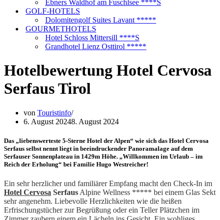
Ebners Waldhof am Fuschlsee ****S
GOLF-HOTELS
Dolomitengolf Suites Lavant *****
GOURMETHOTELS
Hotel Schloss Mittersill ****S
Grandhotel Lienz Osttirol *****
Hotelbewertung Hotel Cervosa
Serfaus Tirol
von
Touristinfo
6. August 2024
8. August 2024
Das „liebenswerteste 5-Sterne Hotel der Alpen“ wie sich das Hotel Cervosa
Serfaus selbst nennt liegt in beeindruckender Panoramalage auf dem
Serfauser Sonnenplateau in 1429m Höhe. „Willkommen im Urlaub – im
Reich der Erholung“ bei Familie Hugo Westreicher!
Ein sehr herzlicher und familiärer Empfang macht den Check-In im
Hotel Cervosa
Serfaus
Alpine Wellness ***** bei einem Glas Sekt
sehr angenehm. Liebevolle Herzlichkeiten wie die heißen
Erfrischungstücher zur Begrüßung oder ein Teller Plätzchen im
Zimmer zaubern einem ein Lächeln ins Gesicht. Ein wohliges