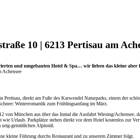
traße 10 | 6213 Pertisau am Achen
ovierten und umgebauten Hotel & Spa… wir lieben das kleine aber f
in Pertisau, direkt am Fuße des Karwendel Naturparks, einem der schö
l Schnee: Winterromantik zum Frühlingsanfang im März.
 A12 von München aus über das Inntal die Ausfahrt Wiesing/Achensee, 
 wie Urlaub. Parkplätze stehen direkt vor dem Hotel kostenlos zur Verf
urig-gemütlichen Alpinstil.
eine kleine Führung durchs Restaurant und zu unserem Zimmer folgt.