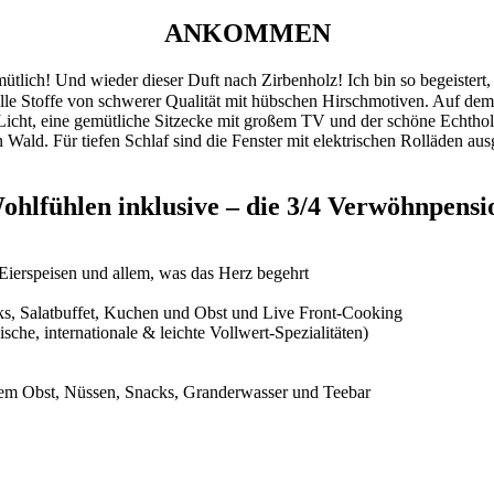
ANKOMMEN
lich! Und wieder dieser Duft nach Zirbenholz! Ich bin so begeistert, 
le Stoffe von schwerer Qualität mit hübschen Hirschmotiven. Auf dem Bet
Licht, eine gemütliche Sitzecke mit großem TV und der schöne Echtho
 Wald. Für tiefen Schlaf sind die Fenster mit elektrischen Rolläden aus
ohlfühlen inklusive – die 3/4 Verwöhnpensi
 Eierspeisen und allem, was das Herz begehrt
cks, Salatbuffet, Kuchen und Obst und Live Front-Cooking
he, internationale & leichte Vollwert-Spezialitäten)
tem Obst, Nüssen, Snacks, Granderwasser und Teebar