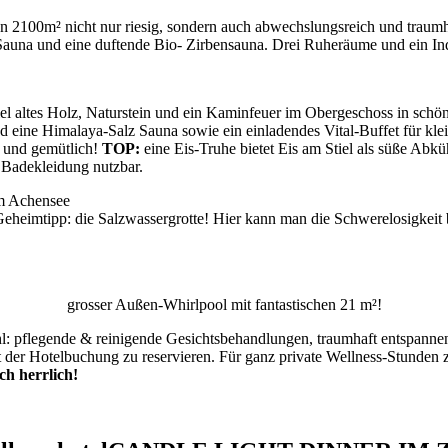
n 2100m² nicht nur riesig, sondern auch abwechslungsreich und traumha
 Sauna und eine duftende Bio- Zirbensauna. Drei Ruheräume und ein I
l altes Holz, Naturstein und ein Kaminfeuer im Obergeschoss in schön
eine Himalaya-Salz Sauna sowie ein einladendes Vital-Buffet für kle
 und gemütlich!
TOP:
eine Eis-Truhe bietet Eis am Stiel als süße Abk
n Badekleidung nutzbar.
- Geheimtipp: die Salzwassergrotte! Hier kann man die Schwerelosigkei
grosser Außen-Whirlpool mit fantastischen 21 m²!
l: pflegende & reinigende Gesichtsbehandlungen, traumhaft entspanne
 der Hotelbuchung zu reservieren. Für ganz private Wellness-Stunden z
ch herrlich!