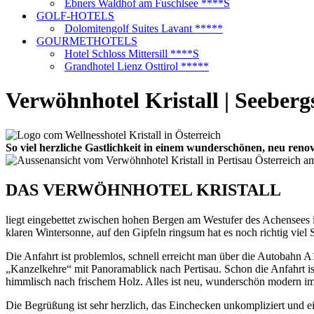
Ebners Waldhof am Fuschlsee ****S
GOLF-HOTELS
Dolomitengolf Suites Lavant *****
GOURMETHOTELS
Hotel Schloss Mittersill ****S
Grandhotel Lienz Osttirol *****
Verwöhnhotel Kristall | Seebergs
So viel herzliche Gastlichkeit in einem wunderschönen, neu ren
DAS VERWÖHNHOTEL KRISTALL
liegt eingebettet zwischen hohen Bergen am Westufer des Achensees 
klaren Wintersonne, auf den Gipfeln ringsum hat es noch richtig vie
Die Anfahrt ist problemlos, schnell erreicht man über die Autobahn
„Kanzelkehre“ mit Panoramablick nach Pertisau. Schon die Anfahrt ist
himmlisch nach frischem Holz. Alles ist neu, wunderschön modern im 
Die Begrüßung ist sehr herzlich, das Einchecken unkompliziert und 