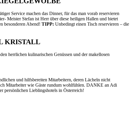
 ZIEGELGEWÖLBE
tiger Service machen das Dinner, für das man vorab reservieren
r- Meister Stefan ist Herr über diese heiligen Hallen und bietet
esen besonderen Abend!
TIPP:
Unbedingt einen Tisch reservieren – die
 KRISTALL
 den herrlichen kulinarischen Genüssen und der makellosen
ichen und hilfsbereiten Mitarbeitern, deren Lächeln nicht
ass sich Mitarbeiter wie Gäste rundum wohlfühlen. DANKE an Adi
r persönlichen Lieblingshotels in Österreich!