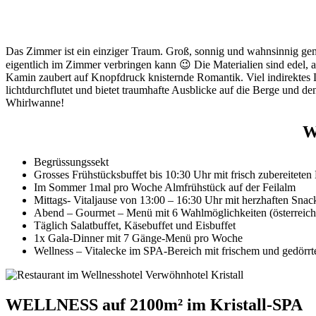
Das Zimmer ist ein einziger Traum. Groß, sonnig und wahnsinnig gemüt
eigentlich im Zimmer verbringen kann 😉 Die Materialien sind edel, al
Kamin zaubert auf Knopfdruck knisternde Romantik. Viel indirektes 
lichtdurchflutet und bietet traumhafte Ausblicke auf die Berge und den
Whirlwanne!
W
Begrüssungssekt
Grosses Frühstücksbuffet bis 10:30 Uhr mit frisch zubereiteten
Im Sommer 1mal pro Woche Almfrühstück auf der Feilalm
Mittags- Vitaljause von 13:00 – 16:30 Uhr mit herzhaften Sna
Abend – Gourmet – Menü mit 6 Wahlmöglichkeiten (österreichisc
Täglich Salatbuffet, Käsebuffet und Eisbuffet
1x Gala-Dinner mit 7 Gänge-Menü pro Woche
Wellness – Vitalecke im SPA-Bereich mit frischem und gedörr
WELLNESS auf 2100m² im Kristall-SPA