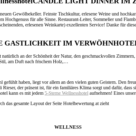
CANDLE LIGHT DINNER IM
euen Gewölbekeller. Feinste Tischkultur, erlesene Weine und hochkarä
em Hochgenuss für alle Sinne. Restaurant-Leiter, Sommelier und Flambie
 scheinenden, erlesenen Weinkarte) exzellenten Service! Danke für di
E GASTLICHKEIT IM VERWÖHNHOTEL
t natürlich an der Schönheit der Natur, den geschmackvollen Zimmern,
til, am Duft nach frischem Holz,…
lt haben, liegt vor allem an den vielen guten Geistern. Den freundl
 Rieser, der präsent ist, für ein familiäres Klima sorgt und dafür, d
hotel kann es mit jedem
5-Sterne Wellnesshotel
aufnehmen! Eines unsere
WELLNESS